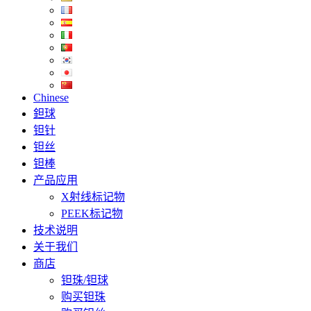
Chinese
鉭球
钽针
钽丝
钽棒
产品应用
X射线标记物
PEEK标记物
技术说明
关于我们
商店
钽珠/钽球
购买钽珠