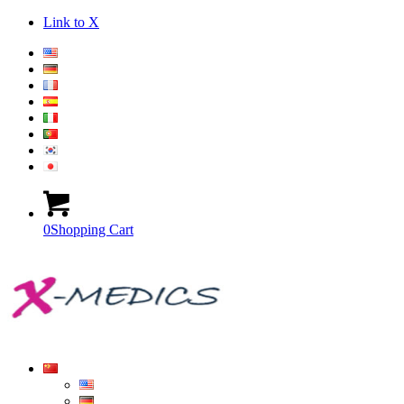
Link to X
0
Shopping Cart