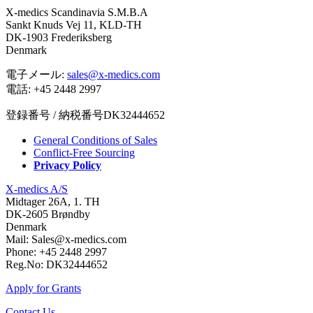
X-medics Scandinavia S.M.B.A
Sankt Knuds Vej 11, KLD-TH
DK-1903 Frederiksberg
Denmark
電子メール:
sales@x-medics.com
電話: +45 2448 2997
登録番号 / 納税番号DK32444652
General Conditions of Sales
Conflict-Free Sourcing
Privacy Policy
X-medics A/S
Midtager 26A, 1. TH
DK-2605 Brøndby
Denmark
Mail: Sales@x-medics.com
Phone: +45 2448 2997
Reg.No: DK32444652
Apply for Grants
Contact Us