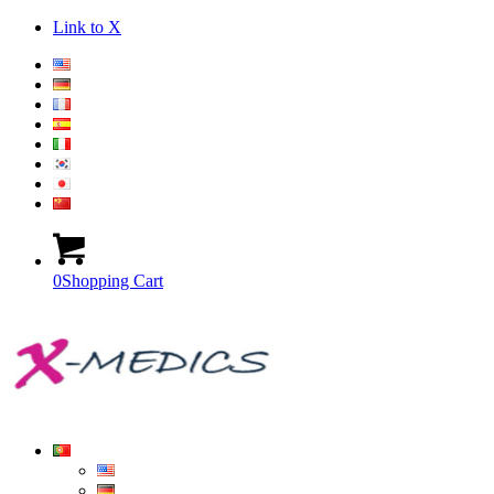
Link to X
0
Shopping Cart