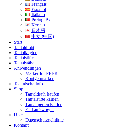
Français
Español
Italiano
Português
Korean
日本語
中文 (中国)
Start
Tantaldraht
Tantalkuglen
Tantalstifte
Tantalstäbe
Anwendungen
Marker für PEEK
Röntgenmarker
Technische Info
Shop
Tantaldrath kaufen
Tantalstifte kaufen
Tantal perlen kaufen
Einkaufswagen
Über
Datenschutzrichtlinie
Kontakt