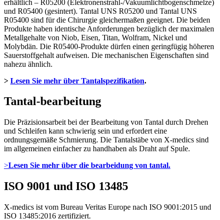
erhältlich – R05200 (Elektronenstrahl-/Vakuumlichtbogenschmelze)
und R05400 (gesintert). Tantal UNS R05200 und Tantal UNS
R05400 sind für die Chirurgie gleichermaßen geeignet. Die beiden
Produkte haben identische Anforderungen bezüglich der maximalen
Metallgehalte von Niob, Eisen, Titan, Wolfram, Nickel und
Molybdän. Die R05400-Produkte dürfen einen geringfügig höheren
Sauerstoffgehalt aufweisen. Die mechanischen Eigenschaften sind
nahezu ähnlich.
>
Lesen Sie mehr über Tantalspezifikation
.
Tantal-bearbeitung
Die Präzisionsarbeit bei der Bearbeitung von Tantal durch Drehen
und Schleifen kann schwierig sein und erfordert eine
ordnungsgemäße Schmierung. Die Tantalstäbe von X-medics sind
im allgemeinen einfacher zu handhaben als Draht auf Spule.
>
Lesen Sie mehr über die bearbeidung von tantal.
ISO 9001 und ISO 13485
X-medics ist vom Bureau Veritas Europe nach ISO 9001:2015 und
ISO 13485:2016 zertifiziert.