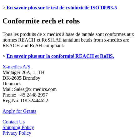
>
En savoir plus sur le test de cytotoxicite ISO 10993-5
Conformite rech et rohs
Tous les produits de x-medics à base de tantale sont conformes aux
normes REACH et RoSH.All tantalum beads from x-medics are
REACH and RoSH compliant.
>
En savoir plus sur la conformité REACH et RoHS.
X-medics A/S
Midtager 26A, 1. TH
DK-2605 Brøndby
Denmark
Mail: Sales@x-medics.com
Phone: +45 2448 2997
Reg.No: DK32444652
Apply for Grants
Contact Us
Shipping Policy
Privacy Policy