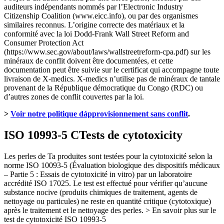
auditeurs indépendants nommés par l’Electronic Industry
Citizenship Coalition (www.eicc.info), ou par des organismes
similaires reconnus. L’origine correcte des matériaux et la
conformité avec la loi Dodd-Frank Wall Street Reform and
Consumer Protection Act
(https://www.sec.gov/about/laws/wallstreetreform-cpa.pdf) sur les
minéraux de conflit doivent être documentées, et cette
documentation peut être suivie sur le certificat qui accompagne toute
livraison de X-medics. X-medics n’utilise pas de minéraux de tantale
provenant de la République démocratique du Congo (RDC) ou
d’autres zones de conflit couvertes par la loi.
>
Voir notre politique dápprovisionnement sans conflit
.
ISO 10993-5 CTests de cytotoxicity
Les perles de Ta produites sont testées pour la cytotoxicité selon la
norme ISO 10093-5 (Évaluation biologique des dispositifs médicaux
– Partie 5 : Essais de cytotoxicité in vitro) par un laboratoire
accrédité ISO 17025. Le test est effectué pour vérifier qu’aucune
substance nocive (produits chimiques de traitement, agents de
nettoyage ou particules) ne reste en quantité critique (cytotoxique)
après le traitement et le nettoyage des perles. > En savoir plus sur le
test de cytotoxicité ISO 10993-5