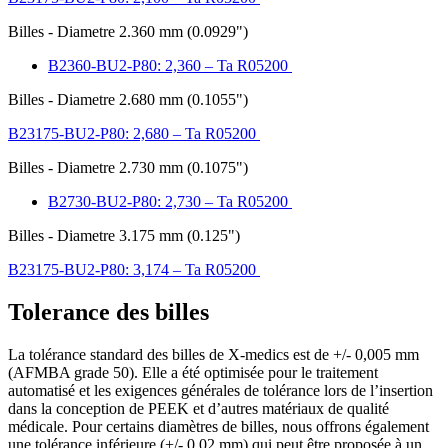
Billes - Diametre 2.360 mm (0.0929")
B2360-BU2-P80: 2,360 – Ta R05200
Billes - Diametre 2.680 mm (0.1055")
B23175-BU2-P80: 2,680 – Ta R05200
Billes - Diametre 2.730 mm (0.1075")
B2730-BU2-P80: 2,730 – Ta R05200
Billes - Diametre 3.175 mm (0.125")
B23175-BU2-P80: 3,174 – Ta R05200
Tolerance des
billes
La tolérance standard des
billes
de X-medics est de +/- 0,005 mm
(AFMBA grade 50). Elle a été optimisée pour le traitement
automatisé et les exigences générales de tolérance lors de l’insertion
dans la conception de PEEK et d’autres matériaux de qualité
médicale. Pour certains diamètres de
billes
, nous offrons également
une tolérance inférieure (+/- 0,02 mm) qui peut être proposée à un