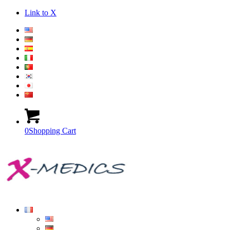
Link to X
0
Shopping Cart