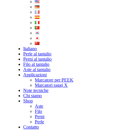
Italiano
Perle al tantalio
Perni al tantalio
Filo al tantalio
Aste al tantalio
Applicazioni
Marcatore per PEEK
Marcatori raggi X
Note tecniche
Chi siamo
Shop
Aste
Filo
Perni
Perle
Contatto