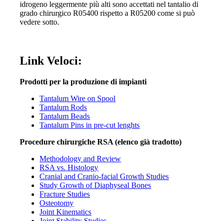
idrogeno leggermente più alti sono accettati nel tantalio di
grado chirurgico R05400 rispetto a R05200 come si può
vedere sotto.
Link Veloci:
Prodotti per la produzione di impianti
Tantalum Wire on Spool
Tantalum Rods
Tantalum Beads
Tantalum Pins in pre-cut lenghts
Procedure chirurgiche RSA (elenco già tradotto)
Methodology and Review
RSA vs. Histology
Cranial and Cranio-facial Growth Studies
Study Growth of Diaphyseal Bones
Fracture Studies
Osteotomy
Joint Kinematics
Joint Stability Studies