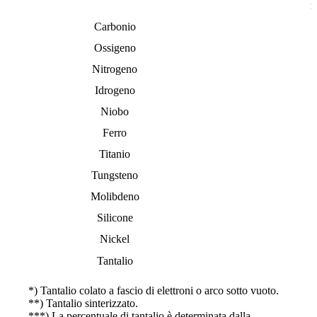
m
Carbonio
Ossigeno
Nitrogeno
Idrogeno
Niobo
Ferro
Titanio
Tungsteno
Molibdeno
Silicone
Nickel
Tantalio
*) Tantalio colato a fascio di elettroni o arco sotto vuoto.
**) Tantalio sinterizzato.
***) La percentuale di tantalio è determinata dalla