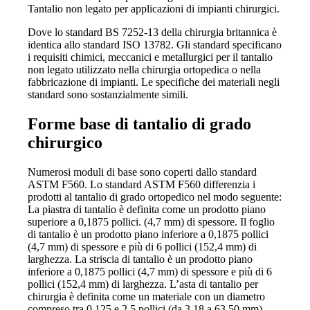
Tantalio non legato per applicazioni di impianti chirurgici.
Dove lo standard BS 7252-13 della chirurgia britannica è
identica allo standard ISO 13782. Gli standard specificano
i requisiti chimici, meccanici e metallurgici per il tantalio
non legato utilizzato nella chirurgia ortopedica o nella
fabbricazione di impianti. Le specifiche dei materiali negli
standard sono sostanzialmente simili.
Forme base di tantalio di grado
chirurgico
Numerosi moduli di base sono coperti dallo standard
ASTM F560. Lo standard ASTM F560 differenzia i
prodotti al tantalio di grado ortopedico nel modo seguente:
La piastra di tantalio è definita come un prodotto piano
superiore a 0,1875 pollici. (4,7 mm) di spessore. Il foglio
di tantalio è un prodotto piano inferiore a 0,1875 pollici
(4,7 mm) di spessore e più di 6 pollici (152,4 mm) di
larghezza. La striscia di tantalio è un prodotto piano
inferiore a 0,1875 pollici (4,7 mm) di spessore e più di 6
pollici (152,4 mm) di larghezza. L’asta di tantalio per
chirurgia è definita come un materiale con un diametro
compreso tra 0,125 e 2,5 pollici (da 3,18 a 63,50 mm)