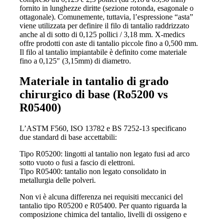
fornito in lunghezze diritte (sezione rotonda, esagonale o
ottagonale). Comunemente, tuttavia, l’espressione “asta”
viene utilizzata per definire il filo di tantalio raddrizzato
anche al di sotto di 0,125 pollici / 3,18 mm. X-medics
offre prodotti con aste di tantalio piccole fino a 0,500 mm.
Il filo al tantalio impiantabile è definito come materiale
fino a 0,125″ (3,15mm) di diametro.
Materiale in tantalio di grado
chirurgico di base (Ro5200 vs
R05400)
L’ASTM F560, ISO 13782 e BS 7252-13 specificano
due standard di base accettabili:
Tipo R05200: lingotti al tantalio non legato fusi ad arco
sotto vuoto o fusi a fascio di elettroni.
Tipo R05400: tantalio non legato consolidato in
metallurgia delle polveri.
Non vi è alcuna differenza nei requisiti meccanici del
tantalio tipo R05200 e R05400. Per quanto riguarda la
composizione chimica del tantalio, livelli di ossigeno e